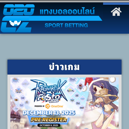
ข่าวเกม