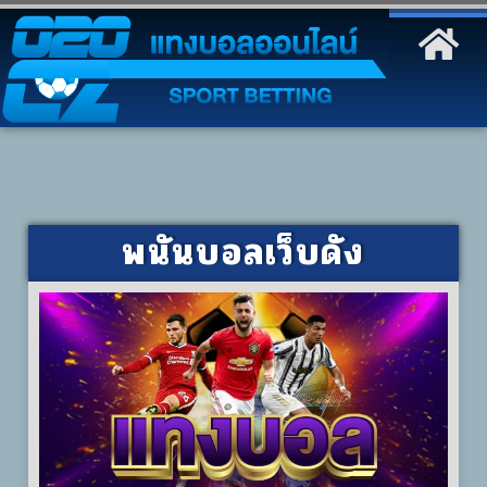
พนันบอลเว็บดัง