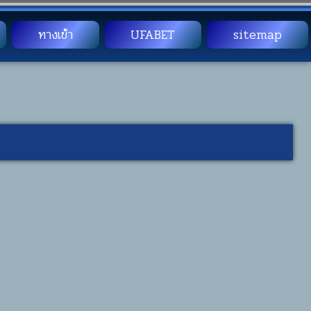
ทางเข้า
UFABET
sitemap