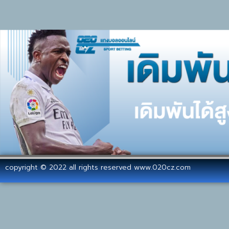
copyright © 2022 all rights reserved
www.020cz.com