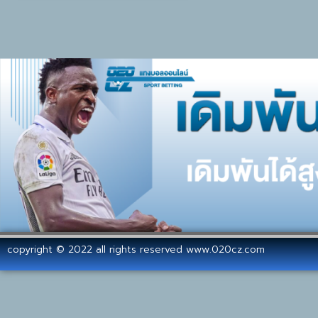
copyright © 2022 all rights reserved
www.020cz.com