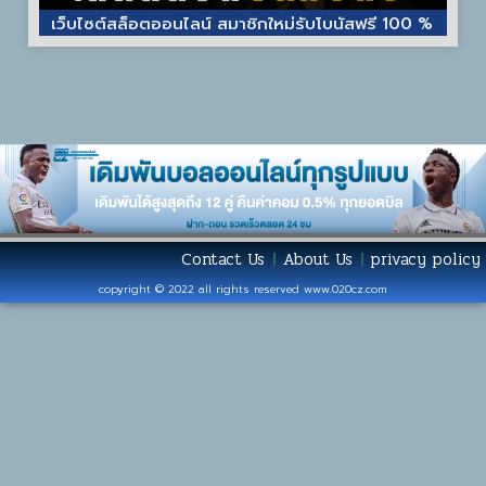
เว็บไซต์สล็อตออนไลน์ สมาชิกใหม่รับโบนัสฟรี 100 %
Contact Us
About Us
privacy policy
copyright © 2022 all rights reserved
www.020cz.com