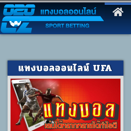
แทงบอลออนไลน์ UFA