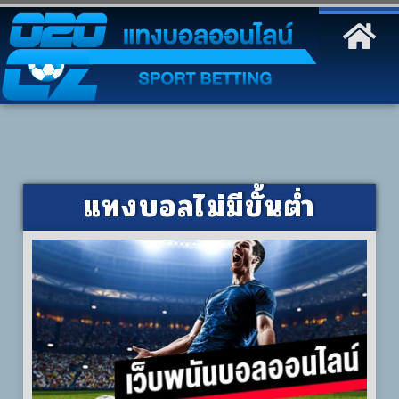
แทงบอลไม่มีขั้นต่ำ