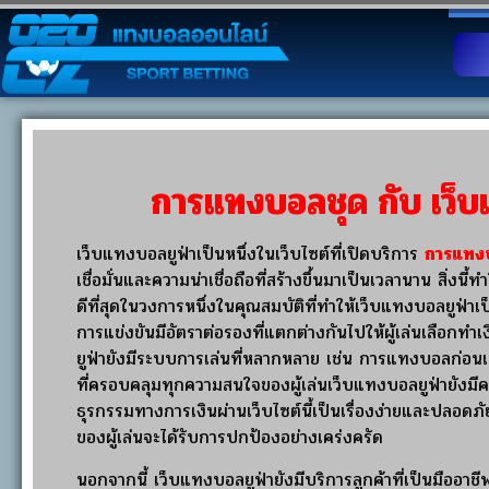
การแทงบอลชุด กับ เว็บแท
เว็บแทงบอลยูฟ่าเป็นหนึ่งในเว็บไซต์ที่เปิดบริการ
การแทง
เชื่อมั่นและความน่าเชื่อถือที่สร้างขึ้นมาเป็นเวลานาน สิ่งน
ดีที่สุดในวงการหนึ่งในคุณสมบัติที่ทำให้เว็บแทงบอลยูฟ่าเป็
การแข่งขันมีอัตราต่อรองที่แตกต่างกันไปให้ผู้เล่นเลือ
ยูฟ่ายังมีระบบการเล่นที่หลากหลาย เช่น การแทงบอลก่อ
ที่ครอบคลุมทุกความสนใจของผู้เล่นเว็บแทงบอลยูฟ่ายังม
ธุรกรรมทางการเงินผ่านเว็บไซต์นี้เป็นเรื่องง่ายและปลอดภ
ของผู้เล่นจะได้รับการปกป้องอย่างเคร่งครัด
นอกจากนี้ เว็บแทงบอลยูฟ่ายังมีบริการลูกค้าที่เป็นมืออาช