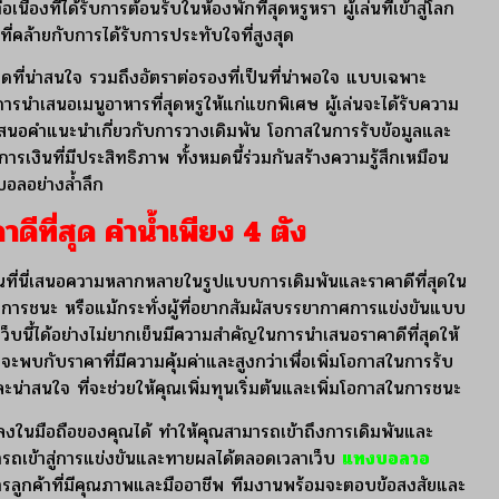
ที่ได้รับการต้อนรับในห้องพักที่สุดหรูหรา ผู้เล่นที่เข้าสู่โลก
่คล้ายกับการได้รับการประทับใจที่สูงสุด
ที่น่าสนใจ รวมถึงอัตราต่อรองที่เป็นที่น่าพอใจ แบบเฉพาะ
ารนำเสนอเมนูอาหารที่สุดหรูให้แก่แขกพิเศษ ผู้เล่นจะได้รับความ
การเสนอคำแนะนำเกี่ยวกับการวางเดิมพัน โอกาสในการรับข้อมูลและ
รเงินที่มีประสิทธิภาพ ทั้งหมดนี้ร่วมกันสร้างความรู้สึกเหมือน
อลอย่างล้ำลึก
ีที่สุด ค่าน้ำเพียง 4 ตัง
เล่นที่นี่เสนอความหลากหลายในรูปแบบการเดิมพันและราคาดีที่สุดใน
นการชนะ หรือแม้กระทั่งผู้ที่อยากสัมผัสบรรยากาศการแข่งขันแบบ
ี้ได้อย่างไม่ยากเย็นมีความสำคัญในการนำเสนอราคาดีที่สุดให้
จะพบกับราคาที่มีความคุ้มค่าและสูงกว่าเพื่อเพิ่มโอกาสในการรับ
ะน่าสนใจ ที่จะช่วยให้คุณเพิ่มทุนเริ่มต้นและเพิ่มโอกาสในการชนะ
งลงในมือถือของคุณได้ ทำให้คุณสามารถเข้าถึงการเดิมพันและ
ก็สามารถเข้าสู่การแข่งขันและทายผลได้ตลอดเวลาเว็บ
แทงบอลวอ
การลูกค้าที่มีคุณภาพและมืออาชีพ ทีมงานพร้อมจะตอบข้อสงสัยและ