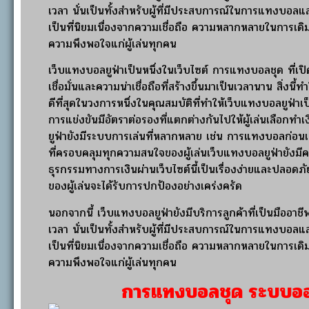
เวลา นั่นเป็นทั้งสำหรับผู้ที่มีประสบการณ์ในการแทงบอลและผ
เป็นที่นิยมเนื่องจากความเชื่อถือ ความหลากหลายในการเดิมพัน 
ความพึงพอใจแก่ผู้เล่นทุกคน
เว็บแทงบอลยูฟ่าเป็นหนึ่งในเว็บไซต์ การแทงบอลชุด ที่เ
เชื่อมั่นและความน่าเชื่อถือที่สร้างขึ้นมาเป็นเวลานาน สิ่งน
ดีที่สุดในวงการหนึ่งในคุณสมบัติที่ทำให้เว็บแทงบอลยูฟ่าเป็
การแข่งขันมีอัตราต่อรองที่แตกต่างกันไปให้ผู้เล่นเลือ
ยูฟ่ายังมีระบบการเล่นที่หลากหลาย เช่น การแทงบอลก่อ
ที่ครอบคลุมทุกความสนใจของผู้เล่นเว็บแทงบอลยูฟ่ายังม
ธุรกรรมทางการเงินผ่านเว็บไซต์นี้เป็นเรื่องง่ายและปลอดภ
ของผู้เล่นจะได้รับการปกป้องอย่างเคร่งครัด
นอกจากนี้ เว็บแทงบอลยูฟ่ายังมีบริการลูกค้าที่เป็นมืออาช
เวลา นั่นเป็นทั้งสำหรับผู้ที่มีประสบการณ์ในการแทงบอลและผ
เป็นที่นิยมเนื่องจากความเชื่อถือ ความหลากหลายในการเดิมพัน 
ความพึงพอใจแก่ผู้เล่นทุกคน
การแทงบอลชุด ระบบออ