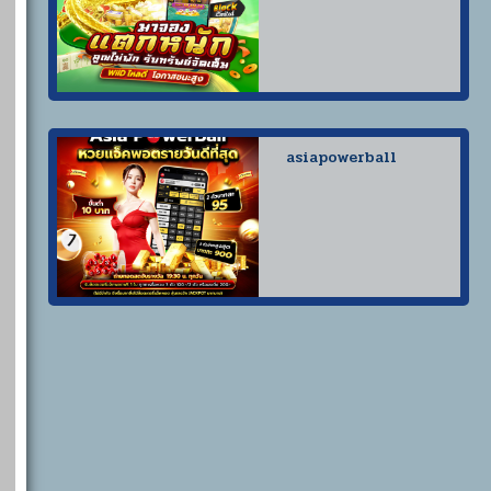
asiapowerball