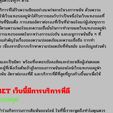
้มค่าในทุกๆ ด้าน
บริการที่ได้รับความนิยมอย่างแพร่หลายในวงการพนัน ด้วยความ
ี้ทำให้เว็บแทงบอลยูฟ่าได้รับการยอมรับว่าเป็นหนึ่งในเว็บแทงบอลที่
นที่นิยมคือ การเสนออัตราต่อรองที่เป็นที่น่าพอใจแก่ผู้เล่นทุกการ
งินได้ตามความพอใจและความเชื่อมั่นในการทำนายผลเว็บแทงบอลยูฟ่า
ารแทงบอลสดในระหว่างการแข่งขัน และเมนูการพนันอื่น ๆ ที่
วามสำคัญในเรื่องของความปลอดภัยและความเชื่อถือ การทำ
ัย เนื่องจากมีระบบรักษาความปลอดภัยที่ทันสมัย และข้อมูลส่วนตัว
ีพและเป็นมิตร พร้อมที่จะตอบข้อสงสัยและช่วยเหลือผู้เล่นตลอด
ู้ที่เพิ่งเริ่มต้นเข้าสู่โลกของการพนันออนไลน์เว็บแทงบอลยูฟ่า
อัตราต่อรองที่ดี และบริการที่ดีที่สุดที่ถูกสร้างขึ้นมาเพื่อให้
T เว็บนี้มีการบริการที่ดี
ข้าร่วมกิจกรรมการเดิมพันออนไลน์ ในที่นี้เราจะพูดถึงทำไมคุณควร