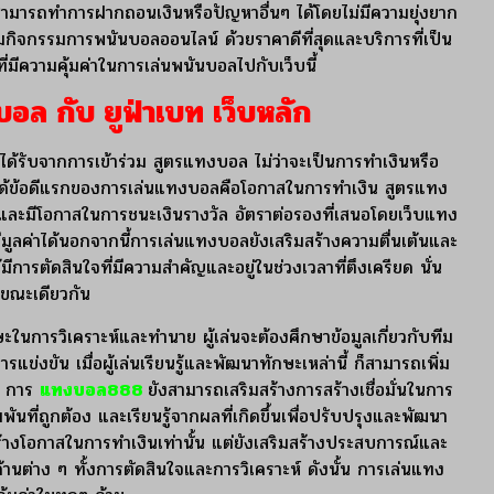
สามารถทำการฝากถอนเงินหรือปัญหาอื่นๆ ได้โดยไม่มีความยุ่งยาก
ร่วมกิจกรรมการพนันบอลออนไลน์ ด้วยราคาดีที่สุดและบริการที่เป็น
ี่มีความคุ้มค่าในการเล่นพนันบอลไปกับเว็บนี้
อล กับ ยูฟ่าเบท เว็บหลัก
ได้รับจากการเข้าร่วม สูตรแทงบอล ไม่ว่าจะเป็นการทำเงินหรือ
่นได้ข้อดีแรกของการเล่นแทงบอลคือโอกาสในการทำเงิน สูตรแทง
ละมีโอกาสในการชนะเงินรางวัล อัตราต่อรองที่เสนอโดยเว็บแทง
ีมูลค่าได้นอกจากนี้การเล่นแทงบอลยังเสริมสร้างความตื่นเต้นและ
ีการตัดสินใจที่มีความสำคัญและอยู่ในช่วงเวลาที่ตึงเครียด นั่น
นขณะเดียวกัน
นการวิเคราะห์และทำนาย ผู้เล่นจะต้องศึกษาข้อมูลเกี่ยวกับทีม
แข่งขัน เมื่อผู้เล่นเรียนรู้และพัฒนาทักษะเหล่านี้ ก็สามารถเพิ่ม
้น การ
แทงบอล888
ยังสามารถเสริมสร้างการสร้างเชื่อมั่นในการ
พันที่ถูกต้อง และเรียนรู้จากผลที่เกิดขึ้นเพื่อปรับปรุงและพัฒนา
ร้างโอกาสในการทำเงินเท่านั้น แต่ยังเสริมสร้างประสบการณ์และ
้านต่าง ๆ ทั้งการตัดสินใจและการวิเคราะห์ ดังนั้น การเล่นแทง