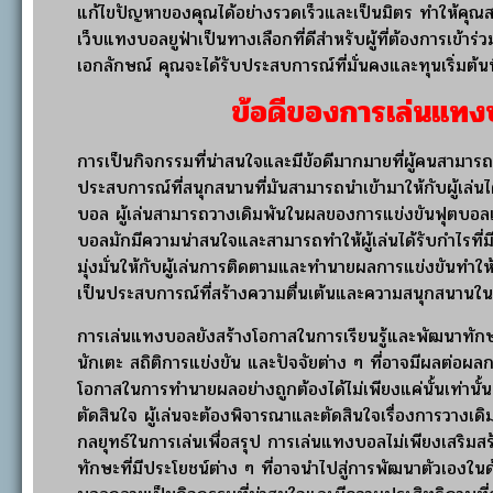
แก้ไขปัญหาของคุณได้อย่างรวดเร็วและเป็นมิตร ทำให้คุณ
เว็บแทงบอลยูฟ่าเป็นทางเลือกที่ดีสำหรับผู้ที่ต้องการเข้า
เอกลักษณ์ คุณจะได้รับประสบการณ์ที่มั่นคงและทุนเริ่มต้นท
ข้อดีของการเล่นแทงบ
การเป็นกิจกรรมที่น่าสนใจและมีข้อดีมากมายที่ผู้คนสามารถ
ประสบการณ์ที่สนุกสนานที่มันสามารถนำเข้ามาให้กับผู้เล
บอล ผู้เล่นสามารถวางเดิมพันในผลของการแข่งขันฟุตบอลแ
บอลมักมีความน่าสนใจและสามารถทำให้ผู้เล่นได้รับกำไรที่ม
มุ่งมั่นให้กับผู้เล่นการติดตามและทำนายผลการแข่งขันทำให้ม
เป็นประสบการณ์ที่สร้างความตื่นเต้นและความสนุกสนานใ
การเล่นแทงบอลยังสร้างโอกาสในการเรียนรู้และพัฒนาทักษะใ
นักเตะ สถิติการแข่งขัน และปัจจัยต่าง ๆ ที่อาจมีผลต่อผลการ
โอกาสในการทำนายผลอย่างถูกต้องได้ไม่เพียงแค่นั้นเท่านั
ตัดสินใจ ผู้เล่นจะต้องพิจารณาและตัดสินใจเรื่องการวางเดิม
กลยุทธ์ในการเล่นเพื่อสรุป การเล่นแทงบอลไม่เพียงเสริมส
ทักษะที่มีประโยชน์ต่าง ๆ ที่อาจนำไปสู่การพัฒนาตัวเองในด