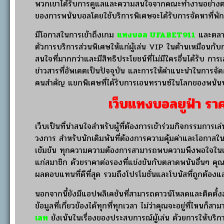
พวกเขาได้รับการดูแลและความสนใจจากคณะทำงานอย่างต่อเนื่อง
ของการพนันบอลโดยใช้บริการพิเศษจะได้รับการจัดหาที่พักที
มีโอกาสในการเข้าถึงเกม
แทงบอล UFABET911
และตลาด
ตัวการบริการส่วนพิเศษให้แก่ผู้เล่น VIP ในด้านเหมือนกับก
สนใจที่มากกว่าและมีสิทธิประโยชน์ที่ไม่มีใครอื่นได้รับ 
ข่าวสารที่อัพเดตเป็นปัจจุบัน และการให้คำแนะนำในการจัดกา
คนสำคัญ แขกพิเศษที่ได้รับการเอนทรานซ์ในโลกของพนันบ
เว็บแทงบอลยูฟ่า ราคาด
เว็บเป็นที่น่าสนใจสำหรับผู้ที่ต้องการเข้าร่วมกิจกรรมการ
วงการ สำหรับนักเดิมพันที่ต้องการความคุ้มค่าและโอกาสใ
เข้มข้น ทุกความความต้องการสามารถพบความพึงพอใจในเว็บน
แก่สมาชิก ด้วยราคาต่อรองที่แข่งขันกับตลาดพนันอื่นๆ คุณ
ผลตอบแทนที่ดีที่สุด รวมถึงโปรโมชั่นและโบนัสที่ถูกต้องแล
นอกจากนี้ยังมีแอปพลิเคชันที่สามารถดาวน์โหลดและติดตั้
ข้อมูลที่เกี่ยวข้องได้ทุกที่ทุกเวลา ไม่ว่าคุณจะอยู่ที่ไหน
เลท
ยังเน้นในเรื่องของประสบการณ์ผู้เล่น ด้วยการให้บริ