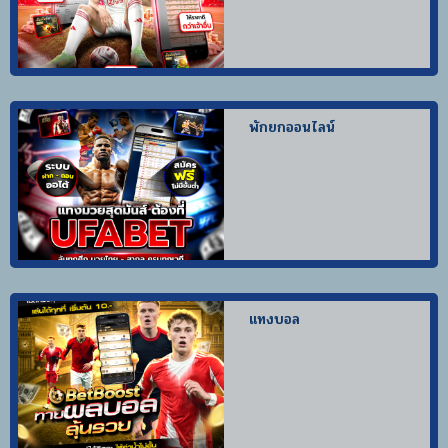
พักยกออนไลน์
แทงบอล