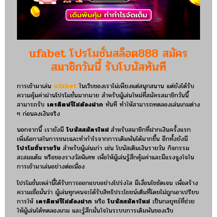
ufabet โปรโมชั่นสล็อต888 สมัคร
สมาชิกวันนี้ รับโบนัสทันที
การเข้ามาเล่น
ufabet
ในเว็บของเราไม่เพียงแต่สนุกสนาน แต่ยังได้รับ
ความคุ้มค่าผ่านโปรโมชั่นมากมาย สำหรับผู้เล่นใหม่ที่สมัครสมาชิกวันนี้
สามารถรับ
เครดิตฟรีไม่ต้องฝาก
ทันที ทำให้สามารถทดลองเล่นเกมต่าง
ๆ ก่อนลงเงินจริง
นอกจากนี้ เรายังมี
โบนัสสมัครใหม่
สำหรับสมาชิกที่ฝากเงินครั้งแรก
เพิ่มโอกาสในการชนะและทำกำไรจากการเดิมพันได้มากขึ้น อีกทั้งยังมี
โปรโมชั่นรายวัน
สำหรับผู้เล่นเก่า เช่น โบนัสเติมเงินรายวัน กิจกรรม
สะสมแต้ม หรือของรางวัลพิเศษ เพื่อให้ผู้เล่นรู้สึกคุ้มค่าและมีแรงจูงใจใน
การเข้ามาเล่นอย่างต่อเนื่อง
โปรโมชั่นเหล่านี้ได้รับการออกแบบอย่างโปร่งใส มีเงื่อนไขชัดเจน เพื่อสร้าง
ความเชื่อมั่นว่า ผู้เล่นทุกคนจะได้รับสิทธิประโยชน์เต็มที่โดยไม่ถูกเอาเปรียบ
การให้
เครดิตฟรีไม่ต้องฝาก
หรือ
โบนัสสมัครใหม่
เป็นกลยุทธ์ที่ช่วย
ให้ผู้เล่นได้ทดลองเกม และรู้สึกมั่นใจในระบบการเดิมพันของเว็บ