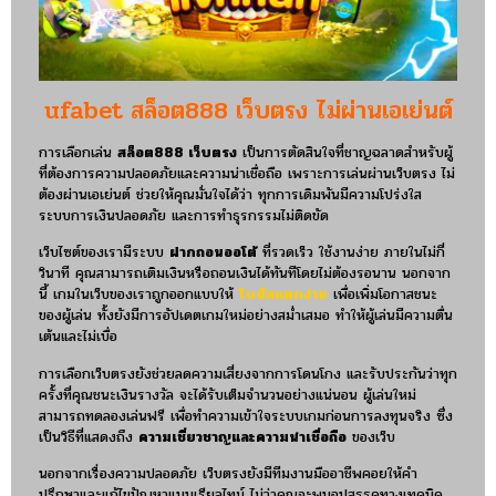
ufabet สล็อต888 เว็บตรง ไม่ผ่านเอเย่นต์
การเลือกเล่น
สล็อต888 เว็บตรง
เป็นการตัดสินใจที่ชาญฉลาดสำหรับผู้
ที่ต้องการความปลอดภัยและความน่าเชื่อถือ เพราะการเล่นผ่านเว็บตรง ไม่
ต้องผ่านเอเย่นต์ ช่วยให้คุณมั่นใจได้ว่า ทุกการเดิมพันมีความโปร่งใส
ระบบการเงินปลอดภัย และการทำธุรกรรมไม่ติดขัด
เว็บไซต์ของเรามีระบบ
ฝากถอนออโต้
ที่รวดเร็ว ใช้งานง่าย ภายในไม่กี่
วินาที คุณสามารถเติมเงินหรือถอนเงินได้ทันทีโดยไม่ต้องรอนาน นอกจาก
นี้ เกมในเว็บของเราถูกออกแบบให้
โบนัสแตกง่าย
เพื่อเพิ่มโอกาสชนะ
ของผู้เล่น ทั้งยังมีการอัปเดตเกมใหม่อย่างสม่ำเสมอ ทำให้ผู้เล่นมีความตื่น
เต้นและไม่เบื่อ
การเลือกเว็บตรงยังช่วยลดความเสี่ยงจากการโดนโกง และรับประกันว่าทุก
ครั้งที่คุณชนะเงินรางวัล จะได้รับเต็มจำนวนอย่างแน่นอน ผู้เล่นใหม่
สามารถทดลองเล่นฟรี เพื่อทำความเข้าใจระบบเกมก่อนการลงทุนจริง ซึ่ง
เป็นวิธีที่แสดงถึง
ความเชี่ยวชาญและความน่าเชื่อถือ
ของเว็บ
นอกจากเรื่องความปลอดภัย เว็บตรงยังมีทีมงานมืออาชีพคอยให้คำ
ปรึกษาและแก้ไขปัญหาแบบเรียลไทม์ ไม่ว่าคุณจะพบอุปสรรคทางเทคนิค