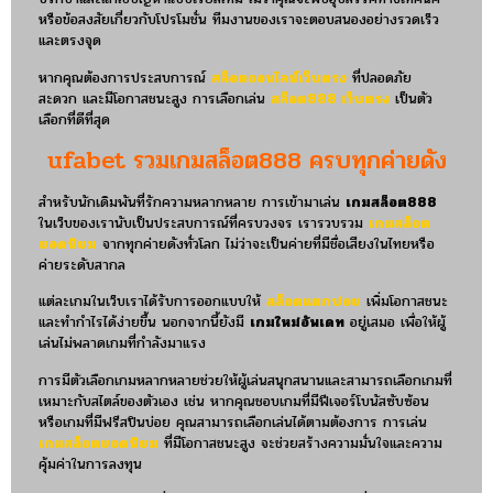
หรือข้อสงสัยเกี่ยวกับโปรโมชั่น ทีมงานของเราจะตอบสนองอย่างรวดเร็ว
และตรงจุด
หากคุณต้องการประสบการณ์
สล็อตออนไลน์เว็บตรง
ที่ปลอดภัย
สะดวก และมีโอกาสชนะสูง การเลือกเล่น
สล็อต888 เว็บตรง
เป็นตัว
เลือกที่ดีที่สุด
ufabet รวมเกมสล็อต888 ครบทุกค่ายดัง
สำหรับนักเดิมพันที่รักความหลากหลาย การเข้ามาเล่น
เกมสล็อต888
ในเว็บของเรานับเป็นประสบการณ์ที่ครบวงจร เรารวบรวม
เกมสล็อต
ยอดนิยม
จากทุกค่ายดังทั่วโลก ไม่ว่าจะเป็นค่ายที่มีชื่อเสียงในไทยหรือ
ค่ายระดับสากล
แต่ละเกมในเว็บเราได้รับการออกแบบให้
สล็อตแตกบ่อย
เพิ่มโอกาสชนะ
และทำกำไรได้ง่ายขึ้น นอกจากนี้ยังมี
เกมใหม่อัพเดท
อยู่เสมอ เพื่อให้ผู้
เล่นไม่พลาดเกมที่กำลังมาแรง
การมีตัวเลือกเกมหลากหลายช่วยให้ผู้เล่นสนุกสนานและสามารถเลือกเกมที่
เหมาะกับสไตล์ของตัวเอง เช่น หากคุณชอบเกมที่มีฟีเจอร์โบนัสซับซ้อน
หรือเกมที่มีฟรีสปินบ่อย คุณสามารถเลือกเล่นได้ตามต้องการ การเล่น
เกมสล็อตยอดนิยม
ที่มีโอกาสชนะสูง จะช่วยสร้างความมั่นใจและความ
คุ้มค่าในการลงทุน