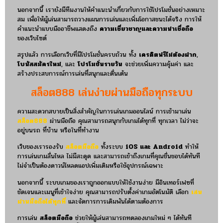
นอกจากนี้ เรายังมีทีมงานให้คำแนะนำเกี่ยวกับการใช้โปรโมชั่นอย่างเหมาะ
สม เพื่อให้ผู้เล่นสามารถวางแผนการเล่นและเพิ่มโอกาสชนะได้จริง การให้
คำแนะนำแบบมืออาชีพแสดงถึง
ความเชี่ยวชาญและความน่าเชื่อถือ
ของเว็บไซต์
สรุปแล้ว การเลือกเว็บที่มีโปรโมชั่นครบถ้วน ทั้ง
เครดิตฟรีไม่ต้องฝาก
,
โบนัสสมัครใหม่
, และ
โปรโมชั่นรายวัน
จะช่วยเพิ่มความคุ้มค่า และ
สร้างประสบการณ์การเล่นที่สนุกและตื่นเต้น
สล็อต888 เล่นง่ายผ่านมือถือทุกระบบ
ความสะดวกสบายเป็นสิ่งสำคัญในการเล่นเกมออนไลน์ การเข้ามาเล่น
สล็อต888
ผ่านมือถือ คุณสามารถสนุกกับเกมได้ทุกที่ ทุกเวลา ไม่ว่าจะ
อยู่บนรถ ที่บ้าน หรือในที่ทำงาน
เว็บของเรารองรับ
สล็อตมือถือ
ทั้งระบบ
iOS และ Android
ทำให้
การเล่นเกมลื่นไหล ไม่มีสะดุด และสามารถเข้าถึงเกมที่คุณชื่นชอบได้ทันที
ไม่จำเป็นต้องดาวน์โหลดแอปเพิ่มเติมหรือใช้อุปกรณ์เฉพาะ
นอกจากนี้ ระบบเกมของเราถูกออกแบบให้ใช้งานง่าย มีอินเทอร์เฟซที่
ชัดเจนและเมนูที่เข้าใจง่าย คุณสามารถปรับตั้งค่าเกมอัตโนมัติ เลือก
เล่น
ผ่านมือถือได้ทุกที่
และจัดการการเดิมพันได้ตามต้องการ
การเล่น
สล็อตมือถือ
ช่วยให้ผู้เล่นสามารถทดลองเกมใหม่ ๆ ได้ทันที