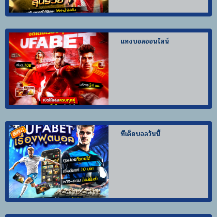
แทงบอลออนไลน์
ทีเด็ดบอลวันนี้