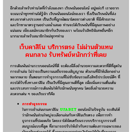
อีกด้วยสำหรับท่านใดที่กำลังมองหา เว็บพนันออนไลน์ อยู่หล่ะก็ เราอยาก
จะแนะนำทุกๆท่านได้รู้จัก เว็บพนันออนไลน์ของเรา ซึ่งเป็นเว็บพนันที่ส่ง
ตรงจากต่างประเทศ เป็นเว็บที่ถูกพัฒนาโดยชาวต่างชาติ ที่มีศักยภาพ
และรักษามาตรฐานอย่างสม่ำเสมอ ท่านจะได้เว็บพนันที่มีคุณภาพอย่าง
แน่นอน เพียงสมัครสมาชิกกับเว็บของเรา พร้อมรับสิทธิพิเศษอื่นๆอีก
มากมายสำหรับสมาชิกใหม่ทุกๆท่าน
เว็บคาสิโน บริการตรง ไม่ผ่านตัวแทน
คนกลาง รับทรัพย์หนักกว่าที่เคย
การเดิมพันผ่านระบบออนไลน์ที่ดี จะต้องมีสิ่งอำนวยความสะดวกที่ดีที่สุดใน
การเข้าเล่น ไม่ว่าจะเป็นความเสถียรของสัญญาณ ตัวเกมที่มีให้เลือกอย่าง
หลากหลาย ขั้นตอนการทำธุรกรรมที่ไม่ซับซ้อนรวมถึงสิทธิประโยชน์ดีๆ ที่
ควรได้รับซึ่งทางคาสิโน เป็นเว็บที่มีคุณภาพดีที่สุด เพื่อเพิ่มความตื่นเต้น
และประสบการณ์การเดิมพันให้กับนักพนันทุกคน โดยสิ่งอำนวยความ
สะดวกเด่น ๆ ของเว็บเราก็คือ
การทำธุรกรรม
ในการเข้าเล่นเกมคาสิโน
UFABET
ออนไลน์ในปัจจุบัน จะเห็นได้
ว่านักพนันส่วนใหญ่จะเลือกเล่นกับคาสิโนเว็บตรง เพื่อการทำ
ธุรกรรมที่ปลอดภัย โดยเราได้จัดเตรียมระบบบริการธุรกรรมที่
สมบูรณ์แบบที่สุด ที่สามารถปรับให้เข้ากับความต้องการเฉพาะของ
นักพนันแต่ละคนได้ ซึ่งคุณสามารถฝากเงินโดยใช้บัญชีธนาคาร