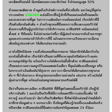
เครดิตฟรีถอนได้ พิเศษโดยเฉพาะสมาชิกใหม่ รับไปเลยสูงสุด 50%
ห้ามพลาดเด็ดขาด ถ้าพูดถึงเว็บไซต์การพนันที่น่าเชื่อถือ และใหญ่ที่สุดใน
ประเทศไทย
UFA369
คงไม่มีใครที่ไม่รู้จักที่เป็นแหล่งพนันที่ปลอดภัย
และสะดวกสบายที่สุด ในการวางเดิมพันการพนันออนไลน์ เรียกได้ว่าที่นี่
เป็นตัวเลือกอันดับต้น ๆ สำหรับทุกคนที่ชื่นชอบการเสี่ยงดวงเลยก็ว่าได้
ด้วยความที่เป็นผู้บุกเบิกในการให้บริการเกม คาสิโน888 พนันออนไลน์
ตั้งแต่ 4 ปีคืนหลัง จึงไม่น่าแปลกใจที่เรามีผู้เล่นจำนวนมากนับล้านจากทุก
มุมของประเทศมาเข้าใช้บริการที่นี่ แล้วนอกจากทางเว็บของเราจะมีเกม
เดิมพันรูปแบบต่างๆ ให้เลือกเล่นมากมายแล้ว
เรายังมีสิทธิพิเศษ รวมถึงข้อเสนอที่หลากหลาย ให้สมาชิกได้เลือกรับกัน
แบบไม่อั้นอีกด้วย เรียกได้ว่าเป็นสถานที่ที่จะพาคุณไปเปิดโลกกว้างแห่ง
ความสนุกได้ทุกวัน พร้อมรับรางวัลได้แบบไม่อั้นอีกด้วย คาสิโนออนไลน์
เป็นแหล่งรวมความสนุกไว้ในแพลตฟอร์มเดียว ที่คุณไม่ต้องเปลี่ยนยูส หรือ
โยกกระเป๋าเงินเดิมพันให้ยุ่งยาก เพราะเรามีเกมให้เลือกเล่นครบทุกเกม
ดัง ๆ ที่กำลังมาแรง ด้วยรูปแบบเกมมีความน่าสนใจ เล่นง่าย สร้างเงินได้
คุ้มค่ามากที่สุด พร้อมยังเล่นสนุกผ่อนคลายเครียดได้ดี
ถือว่าเป็นช่องทางเลือก คาสิโน888 ที่ดีที่สุดในตอนนี้เลยก็ว่าได้ เว็บผู้ให้
บริการอันดับ 1 และยังเป็นเว็บที่ได้มีการอัพเดทวิธีการเล่นเบื้องต้น ให้
ความรู้ และคำแนะนำ จัดว่าเป็นเว็บติดท็อป ที่เปิดให้นักเล่นหน้าใหม่ได้เข้า
มาศึกษาข้อมูลต่าง ๆ แบบเจาะลึก ถึงข้อมูลที่ต้องรู้ก่อนที่จะลงเดิมพันจริง
ฟรีเครดิต คาสิโนออนไลน์ที่มีแต่ความพิเศษให้คุณตลอด 24 ชั่วโมง