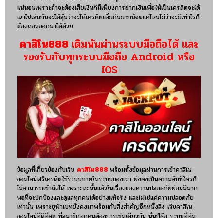
แน่นอนเพราะถ้าจะต้องเสียเงินก็มีเพียงการฝากเงินเพื่อให้เป็นเครดิตจะได้
เอาไปเล่นกันจะได้ลุ้นว่าจะได้เครดิตเพิ่มกันมากน้อยแค่ไหนไม่ว่าจะมีเท่าไรก็
ต้องถอนออกมาได้ด้วย
คาสิโน888
เดิมพันผ่านระบบมือถือได้ และ
รองรับกับทุกระบบมือถือ Android หรือ
IOS
ข้อมูลที่เกี่ยวข้องกับ
เว็บ
คาสิโน888
พร้อมทั้งข้อมูลผ่านการเข้าคาสิโน
ออนไลน์ฟรีเครดิตใช้ระบบภายในระบบของเรา ยังคงเป็นความลับที่ใครก็
ไม่สามารถเข้าถึงได้ เพราะฉะนั้นแล้วในเรื่องของความปลอดภัยย่อมมีมาก
พอที่จะปกป้องและดูแลทุกคนได้อย่างแท้จริง และไม่ใช่แค่ความปลอดภัย
เท่านั้น เพราะยูฟ่าเบทยังคงมาพร้อมกับสิ่งสำคัญอีกหนึ่งสิ่ง เว็บคาสิโน
ออนไลน์ที่ดีที่สุด ที่สมาชิกทุกคนต้องการเช่นเดียวกัน นั่นก็คือ ระบบที่ทัน