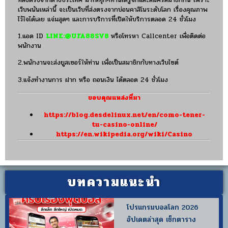
เว็บพนันเหล่านี้ จะเป็นเว็บที่ส่งตรงจากบ่อนคาสิโนระดับโลก เรื่องคุณภาพ
ไว้ใจได้เลย แจ่มสุดๆ และการบริการที่เปิดให้บริการตลอด 24 ชั่วโมง
1.แอด ID
LINE:@UFA88SV8
หรือโทรหา Callcenter เพื่อติดต่อ
พนักงาน
2.พนักงานจะส่งยูสเซอร์ให้ท่าน เพื่อเป็นสมาชิกกับทางเว็บไซต์
3.แจ้งทำงานการ ฝาก หรือ ถอนเงิน ได้ตลอด 24 ชั่วโมง
ขอบคุณแหล่งที่มา
https://blog.desdelinux.net/en/como-tener-
tu-casino-online/
https://en.wikipedia.org/wiki/Casino
บทความแนะนำ
โปรแกรมบอลโลก 2026
อัปเดตล่าสุด เช็กตาราง