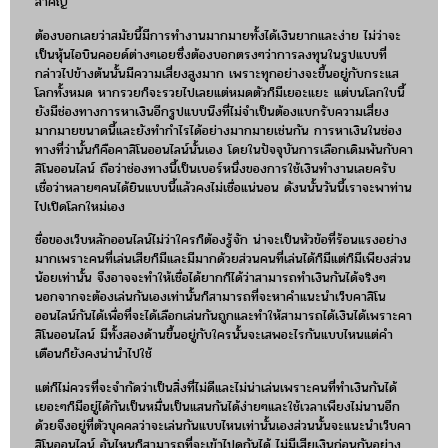
สำคัญ
ต้องบอกเลยว่าสมัยนี้มีการทำงานมากมายทั้งได้เงินยากและง่าย ไม่ว่าจะ
เป็นหุ้นไอบินคอยด์ต่างๆเอยซึ่งต้องบอกตรงๆว่าการลงทุนในรูปแบบที่
กล่าวไปข้างต้นนั้นมีความเสี่ยงสูงมาก เพราะทุกอย่างจะขึ้นอยู่กับกระแส
โลกทั้งหมด หากรวยก็จะรวยไปเลยแต่หมดตัวก็มีเยอะแยะ แต่บนโลกใบนี้
ยังมีช่องทางการหาเงินอีกรูปแบบนึงที่ไม่จำเป็นต้องแบกรับความเสี่ยง
มากมายขนาดนี้และยังทำกำไรได้อย่างมากมายเช่นกัน การหาเงินในช่อง
ทางที่ว่านั้นก็คือคาสิโนออนไลน์นั้นเอง โดยในปัจจุบันการเลือกเดิมพันกับคา
สิโนออนไลน์ ถือว่าช่องทางนี้เป็นเบอร์หนึ่งของการใช้เงินทำงานเลยครับ
เชื่อว่าหลายๆคนได้ยินแบบนี้แล้วคงไม่เชื่อแน่นอน ดังนนั้นวันนี้เราจะพาท่าน
ไปเปิดโลกใหม่เอง
ชื่อของเว็บหลักออนไลน์ไม่ว่าใครก็ต้องรู้จัก น่าจะเป็นหัวข้อที่ร้อนแรงอย่าง
มากเพราะคนที่เล่นเสียก็มีและมีมากด้วยส่วนคนที่เล่นได้ก็มีแต่ก็มีเพียงส่วน
น้อยเท่านั้น จึงอาจจะทำให้เชื่อได้ยากก็ได้ว่าสามารถทำเงินกันได้จริงๆ
นอกจากจะต้องเล่นกันเองเท่านั้นก็สามารถที่จะหาคำแนะนําเว็บคาสิโน
ออนไลน์กันได้เพื่อที่จะได้เลือกเล่นกันถูกและทำให้สามารถได้เงินได้เพราะคา
สิโนออนไลน์ มีทั้งสองด้านขึ้นอยู่กับใครนั้นจะเสพอะไรกันแบบไหนแต่คำ
เตือนก็ยังคงน่านำไปใช้
แต่ก็ไม่ควรที่จะจำกัดว่าเป็นสิ่งที่ไม่ดีและไม่น่าเล่นเพราะคนที่ทำเงินกันได้
เยอะๆก็มีอยู่ได้กันเป็นหมื่นเป็นแสนกันได้ง่ายๆและใช้เวลาเพียงไม่นานอีก
ด้วยจึงอยู่ที่ตัวบุคคลว่าจะเล่นกันแบบไหนเท่านั้นเองส่วนนั้นจะแนะนําเว็บคา
สิโนออนไลน์ อันไหนก็สามารถที่จะเข้าไปดูกันได้ ไม่มีเสียเงินก่อนกันอย่าง