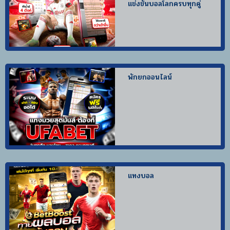
แข่งขันบอลโลกครบทุกคู่
พักยกออนไลน์
แทงบอล