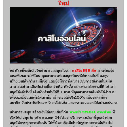
ใหม่
อย่ารีรอที่จะตัดสินใจเข้ามาร่วมสนุกกับเรา
คาสิโน888 คือ
มาพร้อมข้อ
เสนอที่เยอะกว่าที่ไหน คุณสามารถร่วมสนุกกับเราได้แบบเต็มที่ ลงทุน
สร้างเงินได้ทุกวัน ไม่มีเบื่อ แถมยังมีการพัฒนาระบบการใช้งานทันสมัย
สามารถเข้ามาเดิมพันง่ายขึ้นกว่าเดิม ดังนั้น อย่างพลาดโอกาสที่ดี เข้ามา
สนุกได้แล้ววันนี้ เดิมพันเริ่มต้นได้ที่ 1 บาท ที่คุณสามารถเดิมพันได้ง่าย ๆ
เพียงแค่มีอินเทอร์เน็ตเท่านั้น สร้างเงินได้จริง100% เพียงแค่สมัคร
สมาชิก รับประกันเว็บเราบริการโปร่งใส สามารถตรวจสอบได้อย่างแน่นอน
เข้ามาร่วมสนุก สร้างเงินได้แบบเต็มที่กับ
ทางเข้า ufabet ภาษาไทย
ที่
เปิดให้เล่นทุกวัน บริการตลอด 24ชั่วโมง บริการทางเลือกที่คุณเข้าร่วม
สนุกได้ครบทุกการเดิมพัน ไม่ซ้ำใคร จัดเต็มไปกับรูปแบบการเล่นที่จะไม่