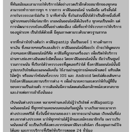
ที่ทันสมัยและสามารถให้บริการได้อย่างรวดเร็วอีกด้วยสมาชิกของทุกคน
สามารถทำรายการทุก ๆ รายการ คาสิโนออนไลน์ บนมือถือ เสร็จสิ้นได้
ภายในระยะเวลาไม่เกิน 5 นาทีเท่านั้น ซึ่งในส่วนนี้นับได้ว่าเป็นอีกหนึ่งสิ่งที่
ยูฟ่าเบทมอบให้แก่สมาชิก เกมพนันออนไลน์ได้เงินจริง ทุกคนเป็นหลัก แต่
การพัฒนาระบบยังคงมีขึ้นอย่างต่อเนื่อง เพื่อที่จะทำให้ระบบการให้บริการ
ของยูฟ่าเบท เป็นไปได้ด้วยดี มีคุณภาพตามระดับมาตรฐานสากล
จากที่กล่าวไปข้างต้นว่า คาสิโนpantip นั้นเป็นเบอร์ 1 ทางด้านการ
หาเงิน ซึ่งหลายๆคนก็คงสงสัยว่า คาสิโนออนไลน์คืออะไร ถ้าจะให้พูดแบบ
ง่ายๆเลยคาสิโนออนไลน์ก็คือ คาสิโนที่ถูกยกเครื่องมา เพื่อเปิดให้บริการ
ผ่านทางช่องทางอินเตอร์เน็ตนั้นเอง โดยคาสิโนออนไลน์นั้น ถือว่าเป็นศูนย์
รวมการพนัน ที่เรียกได้ว่าครบวงจรที่สุดเลยก็ว่าได้ ซึ่งคาสิโนออนไลน์นั้นมี
รูปแบบเว็บไซต์และแอพพลิเคชั่น ใช้งานผ่านอุปกรณ์คอมพิวเตอร์ แท็บเล็ต
โน้ตบุ๊ก หรือสมาร์ทโฟนทั้งระบบ IOS และ Android โดยไม่ต้องเดินทาง
ไปยังคาสิโนและสถานบริการต่าง ๆ เพื่ออำนวยความสะดวกให้กับผู้ที่ชื่น
ชอบความเป็นส่วนตัว การเดิมพันมีความโดดเด่นมีเอกลักษณ์สะดวกสบาย
และง่ายต่อการเข้าถึงนั่นเอง
เว็บพนันต่างประเทศ หลายๆท่านคงยังไม่รู้ว่าเว็บไซต์ คาสิโนpantip
พนันออนไลน์ ที่ทุกๆท่านเคยพบเคยเล่นกันอยู่นั้น บางเว็บอาจจะมาจาก
ต่างประเทศก็ได้ ซึ่งวันนี้ค่ายเกมของเรา อยากจะมานำเสนอ เว็บพนันที่ส่ง
ตรงจากต่างประเทศ มาให้ทุกๆท่านได้รู้จักและสมัครสมาชิกกัน เพราะเว็บ
พนันเหล่านี้ จะเป็นเว็บที่ส่งตรงจากบ่อนคาสิโนระดับโลก เรื่องคุณภาพไว้ใจ
ได้เลย และการบริการที่เปิดให้บริการตลอด 24 ชั่วโมง