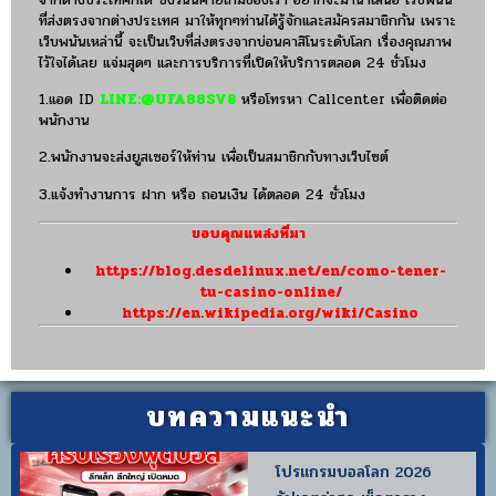
ที่ส่งตรงจากต่างประเทศ มาให้ทุกๆท่านได้รู้จักและสมัครสมาชิกกัน เพราะ
เว็บพนันเหล่านี้ จะเป็นเว็บที่ส่งตรงจากบ่อนคาสิโนระดับโลก เรื่องคุณภาพ
ไว้ใจได้เลย แจ่มสุดๆ และการบริการที่เปิดให้บริการตลอด 24 ชั่วโมง
1.แอด ID
LINE:@UFA88SV8
หรือโทรหา Callcenter เพื่อติดต่อ
พนักงาน
2.พนักงานจะส่งยูสเซอร์ให้ท่าน เพื่อเป็นสมาชิกกับทางเว็บไซต์
3.แจ้งทำงานการ ฝาก หรือ ถอนเงิน ได้ตลอด 24 ชั่วโมง
ขอบคุณแหล่งที่มา
https://blog.desdelinux.net/en/como-tener-
tu-casino-online/
https://en.wikipedia.org/wiki/Casino
บทความแนะนำ
โปรแกรมบอลโลก 2026