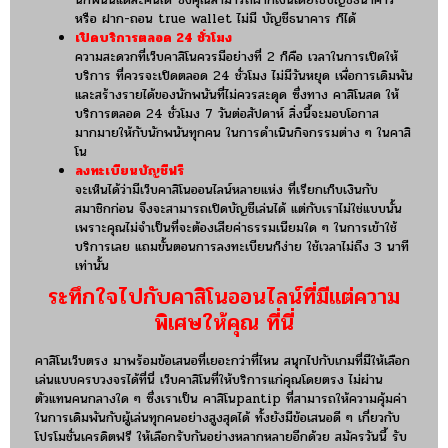
หรือ ฝาก-ถอน true wallet ไม่มี บัญชีธนาคาร ก็ได้
เปิดบริการตลอด 24 ชั่วโมง
ความสะดวกที่เว็บคาสิโนควรมีอย่างที่ 2 ก็คือ เวลาในการเปิดให้
บริการ ที่ควรจะเปิดตลอด 24 ชั่วโมง ไม่มีวันหยุด เพื่อการเดิมพัน
และสร้างรายได้ของนักพนันที่ไม่ควรสะดุด ซึ่งทาง คาสิโนสด ให้
บริการตลอด 24 ชั่วโมง 7 วันต่อสัปดาห์ สิ่งนี้จะมอบโอกาส
มากมายให้กับนักพนันทุกคน ในการดำเนินกิจกรรมต่าง ๆ ในคาสิ
โน
ลงทะเบียนบัญชีฟรี
จะเห็นได้ว่ามีเว็บคาสิโนออนไลน์หลายแห่ง ที่เรียกเก็บเงินกับ
สมาชิกก่อน จึงจะสามารถเปิดบัญชีเล่นได้ แต่กับเราไม่ใช่แบบนั้น
เพราะคุณไม่จำเป็นที่จะต้องเสียค่าธรรมเนียมใด ๆ ในการเข้าใช้
บริการเลย แถมขั้นตอนการลงทะเบียนก็ง่าย ใช้เวลาไม่ถึง 3 นาที
เท่านั้น
ระทึกใจไปกับคาสิโนออนไลน์ที่มีแต่ความ
พิเศษให้คุณ ที่นี่
คาสิโนเว็บตรง มาพร้อมข้อเสนอที่เยอะกว่าที่ไหน สนุกไปกับเกมที่มีให้เลือก
เล่นแบบครบวงจรได้ที่นี่ เว็บคาสิโนที่ให้บริการแก่คุณโดยตรง ไม่ผ่าน
ตัวแทนคนกลางใด ๆ ซึ่งเราเป็น คาสิโนpantip ที่สามารถให้ความคุ้มค่า
ในการเดิมพันกับผู้เล่นทุกคนอย่างสูงสุดได้ ทั้งยังมีข้อเสนอดี ๆ เกี่ยวกับ
โปรโมชั่นเครดิตฟรี ให้เลือกรับกันอย่างหลากหลายอีกด้วย สมัครวันนี้ รับ