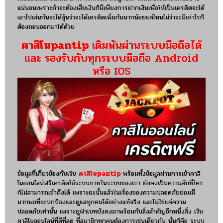
แน่นอนเพราะถ้าจะต้องเสียเงินก็มีเพียงการฝากเงินเพื่อให้เป็นเครดิตจะได้
เอาไปเล่นกันจะได้ลุ้นว่าจะได้เครดิตเพิ่มกันมากน้อยแค่ไหนไม่ว่าจะมีเท่าไรก็
ต้องถอนออกมาได้ด้วย
คาสิโนpantip
เดิมพันผ่านระบบมือถือได้
และ รองรับกับทุกระบบมือถือ Android
หรือ IOS
ข้อมูลที่เกี่ยวข้องกับเว็บ
คาสิโนpantip
พร้อมทั้งข้อมูลผ่านการเข้าคาสิ
โนออนไลน์ฟรีเครดิตใช้ระบบภายในระบบของเรา ยังคงเป็นความลับที่ใคร
ก็ไม่สามารถเข้าถึงได้ เพราะฉะนั้นแล้วในเรื่องของความปลอดภัยย่อมมี
มากพอที่จะปกป้องและดูแลทุกคนได้อย่างแท้จริง และไม่ใช่แค่ความ
ปลอดภัยเท่านั้น เพราะยูฟ่าเบทยังคงมาพร้อมกับสิ่งสำคัญอีกหนึ่งสิ่ง เว็บ
คาสิโนออนไลน์ที่ดีที่สุด ที่สมาชิกทุกคนต้องการเช่นเดียวกัน นั่นก็คือ ระบบ