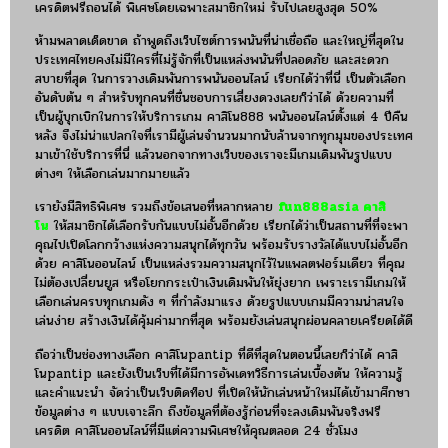
เครดิตฟรีถอนได้ พิเศษโดยเฉพาะสมาชิกใหม่ รับไปเลยสูงสุด 50%
ห้ามพลาดเด็ดขาด ถ้าพูดถึงเว็บไซต์การพนันที่น่าเชื่อถือ และใหญ่ที่สุดใน
ประเทศไทยคงไม่มีใครที่ไม่รู้จักที่เป็นแหล่งพนันที่ปลอดภัย และสะดวก
สบายที่สุด ในการวางเดิมพันการพนันออนไลน์ เรียกได้ว่าที่นี่ เป็นตัวเลือก
อันดับต้น ๆ สำหรับทุกคนที่ชื่นชอบการเสี่ยงดวงเลยก็ว่าได้ ด้วยความที่
เป็นผู้บุกเบิกในการให้บริการเกม คาสิโน888 พนันออนไลน์ตั้งแต่ 4 ปีคืน
หลัง จึงไม่น่าแปลกใจที่เรามีผู้เล่นจำนวนมากนับล้านจากทุกมุมของประเทศ
มาเข้าใช้บริการที่นี่ แล้วนอกจากทางเว็บของเราจะมีเกมเดิมพันรูปแบบ
ต่างๆ ให้เลือกเล่นมากมายแล้ว
เรายังมีสิทธิพิเศษ รวมถึงข้อเสนอที่หลากหลาย
fun888asia คาสิ
โน
ให้สมาชิกได้เลือกรับกันแบบไม่อั้นอีกด้วย เรียกได้ว่าเป็นสถานที่ที่จะพา
คุณไปเปิดโลกกว้างแห่งความสนุกได้ทุกวัน พร้อมรับรางวัลได้แบบไม่อั้นอีก
ด้วย คาสิโนออนไลน์ เป็นแหล่งรวมความสนุกไว้ในแพลตฟอร์มเดียว ที่คุณ
ไม่ต้องเปลี่ยนยูส หรือโยกกระเป๋าเงินเดิมพันให้ยุ่งยาก เพราะเรามีเกมให้
เลือกเล่นครบทุกเกมดัง ๆ ที่กำลังมาแรง ด้วยรูปแบบเกมมีความน่าสนใจ
เล่นง่าย สร้างเงินได้คุ้มค่ามากที่สุด พร้อมยังเล่นสนุกผ่อนคลายเครียดได้ดี
ถือว่าเป็นช่องทางเลือก คาสิโนpantip ที่ดีที่สุดในตอนนี้เลยก็ว่าได้ คาสิ
โนpantip และยังเป็นเว็บที่ได้มีการอัพเดทวิธีการเล่นเบื้องต้น ให้ความรู้
และคำแนะนำ จัดว่าเป็นเว็บติดท็อป ที่เปิดให้นักเล่นหน้าใหม่ได้เข้ามาศึกษา
ข้อมูลต่าง ๆ แบบเจาะลึก ถึงข้อมูลที่ต้องรู้ก่อนที่จะลงเดิมพันจริงฟรี
เครดิต คาสิโนออนไลน์ที่มีแต่ความพิเศษให้คุณตลอด 24 ชั่วโมง