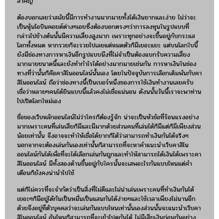
สำคัญ
ต้องบอกเลยว่าสมัยนี้มีการทำงานมากมายทั้งได้เงินยากและง่าย ไม่ว่าจะ
เป็นหุ้นไอบินคอยด์ต่างๆเอยซึ่งต้องบอกตรงๆว่าการลงทุนในรูปแบบที่
กล่าวไปข้างต้นนั้นมีความเสี่ยงสูงมาก เพราะทุกอย่างจะขึ้นอยู่กับกระแส
โลกทั้งหมด หากรวยก็จะรวยไปเลยแต่หมดตัวก็มีเยอะแยะ แต่บนโลกใบนี้
ยังมีช่องทางการหาเงินอีกรูปแบบนึงที่ไม่จำเป็นต้องแบกรับความเสี่ยง
มากมายขนาดนี้และยังทำกำไรได้อย่างมากมายเช่นกัน การหาเงินในช่อง
ทางที่ว่านั้นก็คือคาสิโนออนไลน์นั้นเอง โดยในปัจจุบันการเลือกเดิมพันกับคา
สิโนออนไลน์ ถือว่าช่องทางนี้เป็นเบอร์หนึ่งของการใช้เงินทำงานเลยครับ
เชื่อว่าหลายๆคนได้ยินแบบนี้แล้วคงไม่เชื่อแน่นอน ดังนนั้นวันนี้เราจะพาท่าน
ไปเปิดโลกใหม่เอง
ชื่อของเว็บหลักออนไลน์ไม่ว่าใครก็ต้องรู้จัก น่าจะเป็นหัวข้อที่ร้อนแรงอย่าง
มากเพราะคนที่เล่นเสียก็มีและมีมากด้วยส่วนคนที่เล่นได้ก็มีแต่ก็มีเพียงส่วน
น้อยเท่านั้น จึงอาจจะทำให้เชื่อได้ยากก็ได้ว่าสามารถทำเงินกันได้จริงๆ
นอกจากจะต้องเล่นกันเองเท่านั้นก็สามารถที่จะหาคำแนะนําเว็บคาสิโน
ออนไลน์กันได้เพื่อที่จะได้เลือกเล่นกันถูกและทำให้สามารถได้เงินได้เพราะคา
สิโนออนไลน์ มีทั้งสองด้านขึ้นอยู่กับใครนั้นจะเสพอะไรกันแบบไหนแต่คำ
เตือนก็ยังคงน่านำไปใช้
แต่ก็ไม่ควรที่จะจำกัดว่าเป็นสิ่งที่ไม่ดีและไม่น่าเล่นเพราะคนที่ทำเงินกันได้
เยอะๆก็มีอยู่ได้กันเป็นหมื่นเป็นแสนกันได้ง่ายๆและใช้เวลาเพียงไม่นานอีก
ด้วยจึงอยู่ที่ตัวบุคคลว่าจะเล่นกันแบบไหนเท่านั้นเองส่วนนั้นจะแนะนําเว็บคา
สิโนออนไลน์ อันไหนก็สามารถที่จะเข้าไปดูกันได้ ไม่มีเสียเงินก่อนกันอย่าง