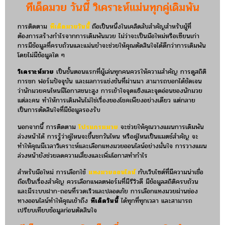
ทีเด็ดมวย วันนี้ วิเคราะห์แม่นทุกคู่เดิมพัน
การติดตาม
ทีเด็ดมวยวันนี้
ถือเป็นหนึ่งในเคล็ดลับสำคัญสำหรับผู้ที่
ต้องการสร้างกำไรจากการเดิมพันมวย ไม่ว่าจะเป็นมือใหม่หรือเซียนเก่า
การมีข้อมูลที่ครบถ้วนและแม่นยำจะช่วยให้คุณตัดสินใจได้ดีกว่าการเดิมพัน
โดยไม่มีข้อมูลใด ๆ
วิเคราะห์มวย
เป็นขั้นตอนแรกที่ผู้เล่นทุกคนควรให้ความสำคัญ การดูสถิติ
การชก ฟอร์มปัจจุบัน และผลการแข่งขันที่ผ่านมา สามารถบอกได้ชัดเจน
ว่านักมวยคนไหนมีโอกาสชนะสูง การเข้าใจจุดแข็งและจุดอ่อนของนักมวย
แต่ละคน ทำให้การเดิมพันไม่ใช่เรื่องของโชคเพียงอย่างเดียว แต่กลาย
เป็นการตัดสินใจที่มีข้อมูลรองรับ
นอกจากนี้ การติดตาม
โปรแกรมมวย
จะช่วยให้คุณวางแผนการเดิมพัน
ล่วงหน้าได้ การรู้ว่าคู่ไหนจะขึ้นชกวันไหน หรือคู่ไหนเป็นแมตช์สำคัญ จะ
ทำให้คุณมีเวลาวิเคราะห์และเลือกแทงมวยออนไลน์อย่างมั่นใจ การวางแผน
ล่วงหน้ายังช่วยลดความเสี่ยงและเพิ่มโอกาสทำกำไร
สำหรับมือใหม่ การเลือกใช้
แทงมวยออนไลน์
กับเว็บไซต์ที่มีความน่าเชื่อ
ถือเป็นเรื่องสำคัญ ควรเลือกแพลตฟอร์มที่มีรีวิวดี มีข้อมูลสถิติครบถ้วน
และมีระบบฝาก-ถอนที่รวดเร็วและปลอดภัย การเลือกแทงมวยผ่านช่อง
ทางออนไลน์ทำให้คุณเข้าถึง
ทีเด็ดวันนี้
ได้ทุกที่ทุกเวลา และสามารถ
เปรียบเทียบข้อมูลก่อนตัดสินใจ