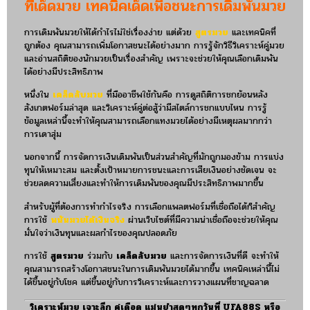
ทีเด็ดมวย เทคนิคเด็ดเพื่อชนะการเดิมพันมวย
การเดิมพันมวยให้ได้กำไรไม่ใช่เรื่องง่าย แต่ด้วย
สูตรมวย
และเทคนิคที่
ถูกต้อง คุณสามารถเพิ่มโอกาสชนะได้อย่างมาก การรู้จักวิธีวิเคราะห์คู่มวย
และอ่านสถิติของนักมวยเป็นเรื่องสำคัญ เพราะจะช่วยให้คุณเลือกเดิมพัน
ได้อย่างมีประสิทธิภาพ
หนึ่งใน
เคล็ดลับมวย
ที่มืออาชีพใช้กันคือ การดูสถิติการชกย้อนหลัง
สังเกตฟอร์มล่าสุด และวิเคราะห์คู่ต่อสู้ว่ามีสไตล์การชกแบบไหน การรู้
ข้อมูลเหล่านี้จะทำให้คุณสามารถเลือกแทงมวยได้อย่างมีเหตุผลมากกว่า
การเดาสุ่ม
นอกจากนี้ การจัดการเงินเดิมพันเป็นส่วนสำคัญที่มักถูกมองข้าม การแบ่ง
ทุนให้เหมาะสม และตั้งเป้าหมายการชนะและการเสียเงินอย่างชัดเจน จะ
ช่วยลดความเสี่ยงและทำให้การเดิมพันของคุณมีประสิทธิภาพมากขึ้น
สำหรับผู้ที่ต้องการทำกำไรจริง การเลือกแพลตฟอร์มที่เชื่อถือได้ก็สำคัญ
การใช้
พนันมวยได้เงินจริง
ผ่านเว็บไซต์ที่มีความน่าเชื่อถือจะช่วยให้คุณ
มั่นใจว่าเงินทุนและผลกำไรของคุณปลอดภัย
การใช้
สูตรมวย
ร่วมกับ
เคล็ดลับมวย
และการจัดการเงินที่ดี จะทำให้
คุณสามารถสร้างโอกาสชนะในการเดิมพันมวยได้มากขึ้น เทคนิคเหล่านี้ไม่
ได้ขึ้นอยู่กับโชค แต่ขึ้นอยู่กับการวิเคราะห์และการวางแผนที่ชาญฉลาด
วิเคราะห์มวย เจาะลึก คู่เดือด แม่นยำสดๆทุกวันที่ UFA88S หรือ