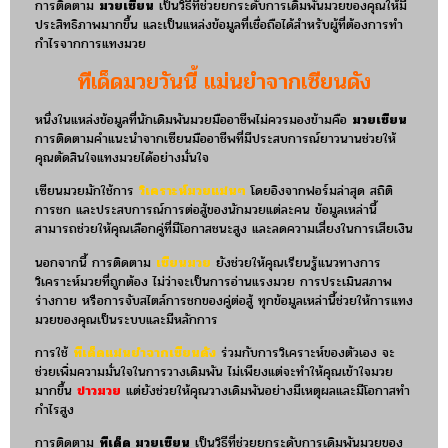
การติดตาม
มวยเซียน
เป็นวิธีที่ช่วยยกระดับการเดิมพันมวยของคุณให้มี
ประสิทธิภาพมากขึ้น และเป็นแหล่งข้อมูลที่เชื่อถือได้สำหรับผู้ที่ต้องการทำ
กำไรจากการแทงมวย
ทีเด็ดมวยวันนี้ แม่นยำจากเซียนดัง
หนึ่งในแหล่งข้อมูลที่นักเดิมพันมวยมืออาชีพไม่ควรมองข้ามคือ
มวยเซียน
การติดตามคำแนะนำจากเซียนมืออาชีพที่มีประสบการณ์ยาวนานช่วยให้
คุณตัดสินใจแทงมวยได้อย่างมั่นใจ
เซียนมวยมักใช้การ
วิเคราะห์มวยแม่นๆ
โดยอิงจากฟอร์มล่าสุด สถิติ
การชก และประสบการณ์การต่อสู้ของนักมวยแต่ละคน ข้อมูลเหล่านี้
สามารถช่วยให้คุณเลือกคู่ที่มีโอกาสชนะสูง และลดความเสี่ยงในการเสียเงิน
นอกจากนี้ การติดตาม
เซียนมวย
ยังช่วยให้คุณเรียนรู้แนวทางการ
วิเคราะห์มวยที่ถูกต้อง ไม่ว่าจะเป็นการอ่านแรงมวย การประเมินสภาพ
ร่างกาย หรือการจับสไตล์การชกของคู่ต่อสู้ ทุกข้อมูลเหล่านี้ช่วยให้การแทง
มวยของคุณเป็นระบบและมีหลักการ
การใช้
ทีเด็ดแม่นยำจากเซียนดัง
ร่วมกับการวิเคราะห์ของตัวเอง จะ
ช่วยเพิ่มความมั่นใจในการวางเดิมพัน ไม่เพียงแต่จะทำให้คุณเข้าใจมวย
มากขึ้น
ข่าวมวย
แต่ยังช่วยให้คุณวางเดิมพันอย่างมีเหตุผลและมีโอกาสทำ
กำไรสูง
การติดตาม
ทีเด็ด มวยเซียน
เป็นวิธีที่ช่วยยกระดับการเดิมพันมวยของ