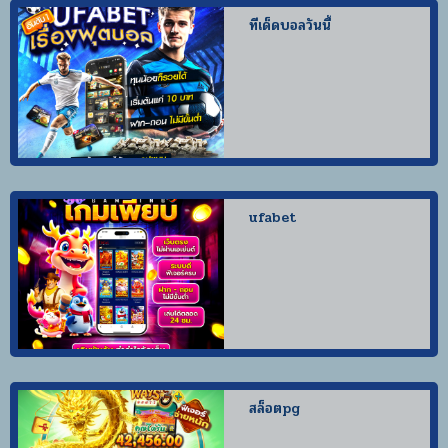
ทีเด็ดบอลวันนี้
ufabet
สล็อตpg