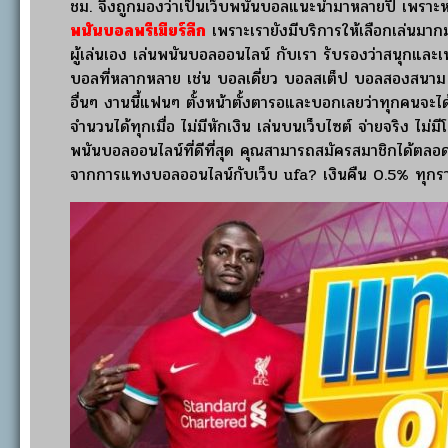
ชม. จึงถูกมองว่าเป็นเว็บพนันบอลแนะนำมาหลายปี เพราะห
พนันบอลพรีเมียร์ลีก
เพราะเรายังมีบริการให้เลือกเล่นมา
ผู้เล่นเอง เล่นพนันบอลออนไลน์ กับเรา รับรองว่าสนุกแล
บอลที่หลากหลาย เช่น บอลเดี่ยว บอลสเต็ป บอลสองสนาม บ
อื่นๆ งานนี้แฟนๆ ตั้งหน้าตั้งตารอและบอกเลยว่าทุกคนจะ
จำนวนได้ทุกเมื่อ ไม่มีหักเงิน เล่นบนเว็บไซต์ จ่ายจริง ไ
พนันบอลออนไลน์ที่ดีที่สุด คุณสามารถสมัครสมาชิกได้ตลอด
จากการแทงบอลออนไลน์กับเว็บ ufa? เงินคืน 0.5% ทุกราย