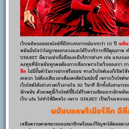
เว็บพนันบอลออนไลน์ที่มีประสบการณ์มากกว่า 10 ปี
พนันบ
พนันมั่นใจว่าไม่ถูกหลอกลวงและได้รับบริการที่มีคุณภาพ 
UFABET มีความน่าเชื่อถือและมีบริการต่างๆ เช่น แทงบอ
ลงทุนที่นักพนันทุกคนต้องการเลือกเพราะในเว็บของเรา กา
ลีก
ไม่มีขั้นต่ำในการฝากหรือถอน ทางเว็บไซต์เองก็เปิดให
สะดวก ไม่ต้องเสียเวลาเติมเครดิตในสมัยนี้ เพราะเว็บไซต์
เว็บไซต์ได้อย่างรวดเร็วภายใน 30 วินาที อีกทั้งยังสามาร
นักพนัน ด้วยเหตุนี้เว็บไซต์นี้จึงได้รับความนิยมจากนักพน
เว็บ ufa ไม่ทำให้ผิดหวัง เพราะ UFABET เป็นเว็บแทงบอล
พนันบอลพรีเมียร์ลีก ดีท
เหนือความคาดหมายของสมาชิกพร้อมแก้ปัญหาได้ตลอดเวล