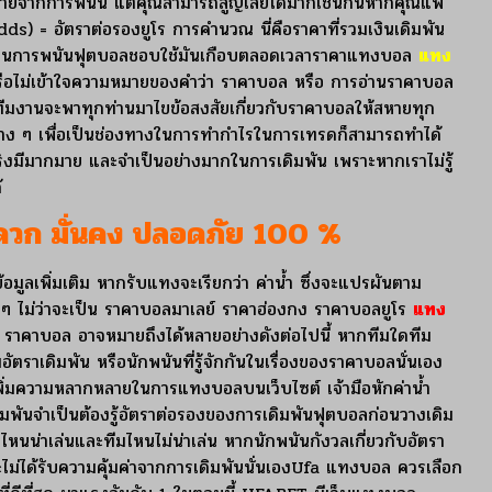
มายจากการพนัน แต่คุณสามารถสูญเสียได้มากเช่นกันหากคุณแพ้
ds) = อัตราต่อรองยูโร การคำนวณ นี่คือราคาที่รวมเงินเดิมพัน
ชาญด้านการพนันฟุตบอลชอบใช้มันเกือบตลอดเวลาราคาแทงบอล
แทง
รือไม่เข้าใจความหมายของคำว่า ราคาบอล หรือ การอ่านราคาบอล
ทางทีมงานจะพาทุกท่านมาไขข้อสงสัยเกี่ยวกับราคาบอลให้สหายทุก
ต่าง ๆ เพื่อเป็นช่องทางในการทำกำไรในการเทรดก็สามารถทำได้
ีมากมาย และจำเป็นอย่างมากในการเดิมพัน เพราะหากเราไม่รู้
้
ะดวก มั่นคง ปลอดภัย 100 %
มูลเพิ่มเติม หากรับแทงจะเรียกว่า ค่าน้ำ ซึ่งจะแปรผันตาม
ๆ ไม่ว่าจะเป็น ราคาบอลมาเลย์ ราคาฮ่องกง ราคาบอลยูโร
แทง
าคาบอล อาจหมายถึงได้หลายอย่างดังต่อไปนี้ หากทีมใดทีม
มอัตราเดิมพัน หรือนักพนันที่รู้จักกันในเรื่องของราคาบอลนั่นเอง
พิ่มความหลากหลายในการแทงบอลบนเว็บไซต์ เจ้ามือหักค่าน้ำ
เดิมพันจำเป็นต้องรู้อัตราต่อรองของการเดิมพันฟุตบอลก่อนวางเดิม
หนน่าเล่นและทีมไหนไม่น่าเล่น หากนักพนันกังวลเกี่ยวกับอัตรา
ะไม่ได้รับความคุ้มค่าจากการเดิมพันนั่นเองUfa แทงบอล ควรเลือก