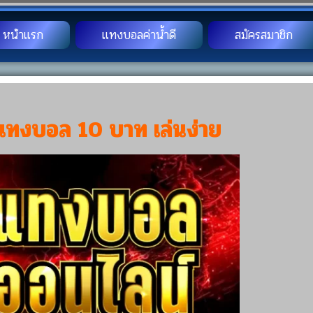
หน้าแรก
แทงบอลค่าน้ำดี
สมัครสมาชิก
 แทงบอล 10 บาท เล่นง่าย