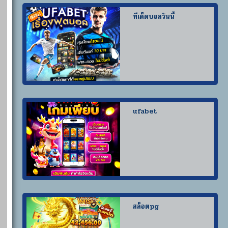
ทีเด็ดบอลวันนี้
ufabet
สล็อตpg