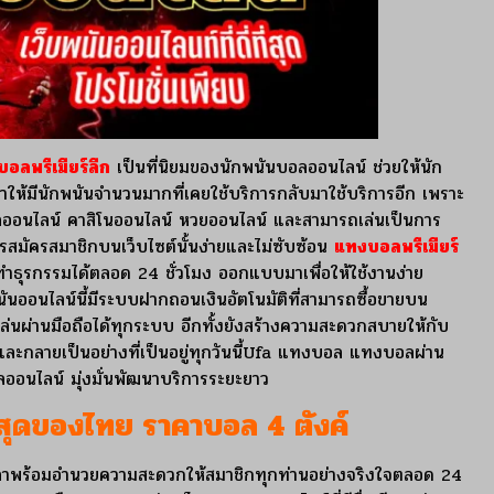
อลพรีเมียร์ลีก
เป็นที่นิยมของนักพนันบอลออนไลน์ ช่วยให้นัก
ทำให้มีนักพนันจำนวนมากที่เคยใช้บริการกลับมาใช้บริการอีก เพราะ
ลออนไลน์ คาสิโนออนไลน์ หวยออนไลน์ และสามารถเล่นเป็นการ
รสมัครสมาชิกบนเว็บไซต์นั้นง่ายและไม่ซับซ้อน
แทงบอลพรีเมียร์
้ทำธุรกรรมได้ตลอด 24 ชั่วโมง ออกแบบมาเพื่อให้ใช้งานง่าย
พนันออนไลน์นี้มีระบบฝากถอนเงินอัตโนมัติที่สามารถซื้อขายบน
ถเล่นผ่านมือถือได้ทุกระบบ อีกทั้งยังสร้างความสะดวกสบายให้กับ
ันและกลายเป็นอย่างที่เป็นอยู่ทุกวันนี้Ufa แทงบอล แทงบอลผ่าน
ออนไลน์ มุ่งมั่นพัฒนาบริการระยะยาว
ี่สุดของไทย ราคาบอล 4 ตังค์
าพร้อมอำนวยความสะดวกให้สมาชิกทุกท่านอย่างจริงใจตลอด 24