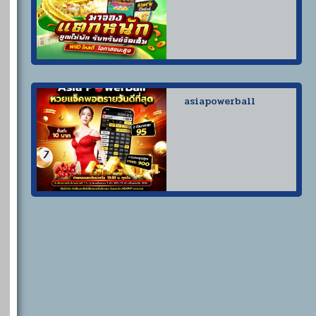
asiapowerball