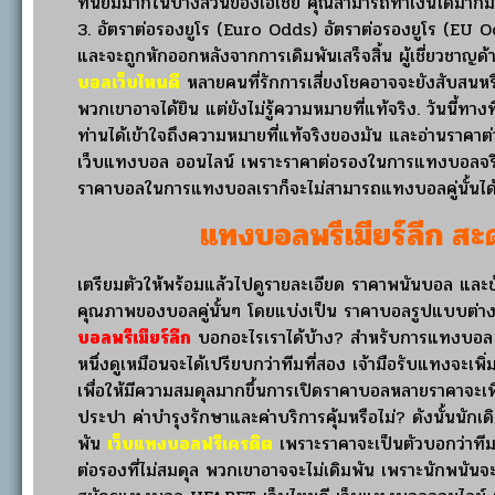
ที่นิยมมากในบางส่วนของเอเชีย คุณสามารถทำเงินได้มาก
3. อัตราต่อรองยูโร (Euro Odds) อัตราต่อรองยูโร (EU Od
และจะถูกหักออกหลังจากการเดิมพันเสร็จสิ้น ผู้เชี่ยว
บอลเว็บไหนดี
หลายคนที่รักการเสี่ยงโชคอาจจะยังสับสนห
พวกเขาอาจได้ยิน แต่ยังไม่รู้ความหมายที่แท้จริง. วันนี้
ท่านได้เข้าใจถึงความหมายที่แท้จริงของมัน และอ่านราคา
เว็บแทงบอล ออนไลน์ เพราะราคาต่อรองในการแทงบอลจริงม
ราคาบอลในการแทงบอลเราก็จะไม่สามารถแทงบอลคู่นั้นได
แทงบอลพรีเมียร์ลีก ส
เตรียมตัวให้พร้อมแล้วไปดูรายละเอียด ราคาพนันบอล และข้อ
คุณภาพของบอลคู่นั้นๆ โดยแบ่งเป็น ราคาบอลรูปแบบต่าง
บอลพรีเมียร์ลีก
บอกอะไรเราได้บ้าง? สำหรับการแทงบอล ร
หนึ่งดูเหมือนจะได้เปรียบกว่าทีมที่สอง เจ้ามือรับแทงจะเพิ่
เพื่อให้มีความสมดุลมากขึ้นการเปิดราคาบอลหลายราคาจะเ
ประปา ค่าบำรุงรักษาและค่าบริการคุ้มหรือไม่? ดังนั้นนัก
พัน
เว็บแทงบอลฟรีเครดิต
เพราะราคาจะเป็นตัวบอกว่าทีมไ
ต่อรองที่ไม่สมดุล พวกเขาอาจจะไม่เดิมพัน เพราะนักพนันจ