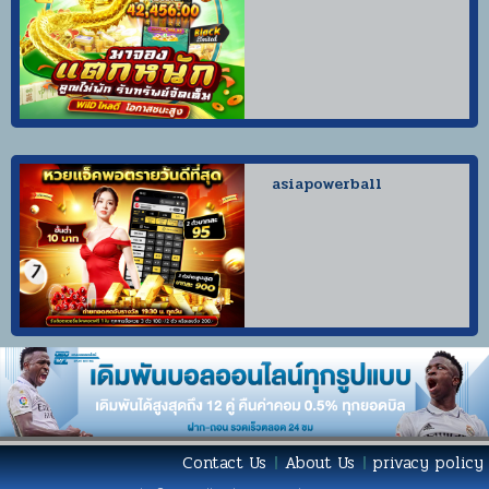
asiapowerball
Contact Us
About Us
privacy policy