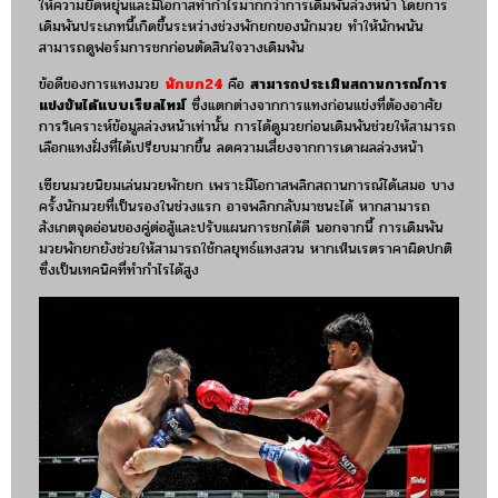
ให้ความยืดหยุ่นและมีโอกาสทำกำไรมากกว่าการเดิมพันล่วงหน้า โดยการ
เดิมพันประเภทนี้เกิดขึ้นระหว่างช่วงพักยกของนักมวย ทำให้นักพนัน
สามารถดูฟอร์มการชกก่อนตัดสินใจวางเดิมพัน
ข้อดีของการแทงมวย
พักยก24
คือ
สามารถประเมินสถานการณ์การ
แข่งขันได้แบบเรียลไทม์
ซึ่งแตกต่างจากการแทงก่อนแข่งที่ต้องอาศัย
การวิเคราะห์ข้อมูลล่วงหน้าเท่านั้น การได้ดูมวยก่อนเดิมพันช่วยให้สามารถ
เลือกแทงฝั่งที่ได้เปรียบมากขึ้น ลดความเสี่ยงจากการเดาผลล่วงหน้า
เซียนมวยนิยมเล่นมวยพักยก เพราะมีโอกาสพลิกสถานการณ์ได้เสมอ บาง
ครั้งนักมวยที่เป็นรองในช่วงแรก อาจพลิกกลับมาชนะได้ หากสามารถ
สังเกตจุดอ่อนของคู่ต่อสู้และปรับแผนการชกได้ดี นอกจากนี้ การเดิมพัน
มวยพักยกยังช่วยให้สามารถใช้กลยุทธ์แทงสวน หากเห็นเรตราคาผิดปกติ
ซึ่งเป็นเทคนิคที่ทำกำไรได้สูง