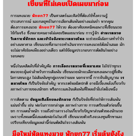
เซียนที่ไม่เคยเปิดเผยมาก่อน
การแทงมวย
พักยก77
เป็นศาสตร์และศิลป์ที่ต้องใช้ทั้งความรู้
ประสบการณ์ และกลยุทธ์ในการเลือกเดิมพันอย่างแม่นยำ หากคุณ
ต้องการแทงมวย
พักยก77
ให้รวย ต้องอาศัยเทคนิคเฉพาะที่เซียนมวย
ใช้กันจริง ซึ่งหลายคนอาจไม่เคยเปิดเผยมาก่อน การรู้จัก
อ่านเรตมวย
วิเคราะห์นักชก และเข้าใจจังหวะเรตมวยไหล
จะช่วยเพิ่มโอกาสทำกำไร
อย่างมหาศาล เซียนมวยที่สามารถทำเงินจากการแทงมวยได้สม่ำเสมอ มัก
จะไม่อาศัยโชคเพียงอย่างเดียว แต่ใช้ข้อมูลประกอบการตัดสินใจอย่าง
รอบคอบ
หนึ่งในเคล็ดลับที่สำคัญคือ
การเลือกเรตมวยที่เหมาะสม
ไม่ใช่ว่าทุกเร
ตมวยจะคุ้มค่าสำหรับการเดิมพัน เซียนมวยมักจะเลือกแทงเฉพาะคู่ที่เห็น
โอกาสชนะสูง ไม่เดิมพันทุกคู่แบบหว่านแห นอกจากนี้ การจับสัญญาณ
เร
ตมวยไหล
ก็เป็นปัจจัยสำคัญ หากเรตไหลผิดปกติ อาจมีเบื้องหลังเกี่ยวกับ
สภาพร่างกายของนักชก หรือกระแสเงินเดิมพันที่ไหลเข้าฝั่งใดฝั่งหนึ่ง
การติดตาม
ข้อมูลเชิงลึกของนักมวย
ก็เป็นปัจจัยที่ช่วยให้การเดิมพัน
แม่นยำขึ้น เช่น ฟอร์มการชกล่าสุด สภาพร่างกาย การเตรียมตัวก่อนขึ้น
ชก การลดน้ำหนัก รวมถึงข่าวสารวงในเกี่ยวกับปัญหาส่วนตัวของนักมวย
เพราะทั้งหมดนี้ส่งผลต่อฟอร์มในเวที เซียนมวยตัวจริงจะลงทุนศึกษาและ
เปรียบเทียบข้อมูลเหล่านี้ก่อนตัดสินใจวางเดิมพัน
มือใหม่หัดแทงมวย พักยก77 เริ่มต้นยังไง