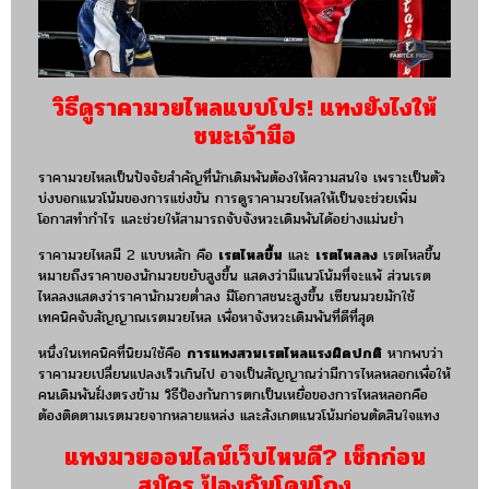
วิธีดูราคามวยไหลแบบโปร! แทงยังไงให้
ชนะเจ้ามือ
ราคามวยไหลเป็นปัจจัยสำคัญที่นักเดิมพันต้องให้ความสนใจ เพราะเป็นตัว
บ่งบอกแนวโน้มของการแข่งขัน การดูราคามวยไหลให้เป็นจะช่วยเพิ่ม
โอกาสทำกำไร และช่วยให้สามารถจับจังหวะเดิมพันได้อย่างแม่นยำ
ราคามวยไหลมี 2 แบบหลัก คือ
เรตไหลขึ้น
และ
เรตไหลลง
เรตไหลขึ้น
หมายถึงราคาของนักมวยขยับสูงขึ้น แสดงว่ามีแนวโน้มที่จะแพ้ ส่วนเรต
ไหลลงแสดงว่าราคานักมวยต่ำลง มีโอกาสชนะสูงขึ้น เซียนมวยมักใช้
เทคนิคจับสัญญาณเรตมวยไหล เพื่อหาจังหวะเดิมพันที่ดีที่สุด
หนึ่งในเทคนิคที่นิยมใช้คือ
การแทงสวนเรตไหลแรงผิดปกติ
หากพบว่า
ราคามวยเปลี่ยนแปลงเร็วเกินไป อาจเป็นสัญญาณว่ามีการไหลหลอกเพื่อให้
คนเดิมพันฝั่งตรงข้าม วิธีป้องกันการตกเป็นเหยื่อของการไหลหลอกคือ
ต้องติดตามเรตมวยจากหลายแหล่ง และสังเกตแนวโน้มก่อนตัดสินใจแทง
แทงมวยออนไลน์เว็บไหนดี? เช็กก่อน
สมัคร ป้องกันโดนโกง