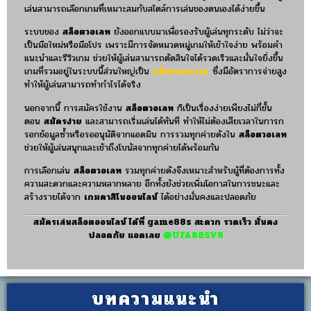
เล่นสามารถเลือกเกมที่เหมาะสมกับสไตล์การเล่นของตนเองได้ง่ายขึ้น
ระบบของ
สล็อตวอเลท
ยังออกแบบมาเพื่อรองรับผู้เล่นทุกระดับ ไม่ว่าจะ
เป็นมือใหม่หรือมือโปร เพราะมีการจัดหมวดหมู่เกมให้เข้าใจง่าย พร้อมคำ
แนะนำและรีวิวเกม ช่วยให้ผู้เล่นสามารถตัดสินใจได้รวดเร็วและมั่นใจยิ่งขึ้น
เกมที่รวมอยู่ในระบบนี้ส่วนใหญ่เป็น
สล็อตแตกง่าย
ซึ่งมีอัตราการจ่ายสูง
ทำให้ผู้เล่นสามารถทำกำไรได้จริง
นอกจากนี้ การสมัครใช้งาน
สล็อตวอเลท
ก็เป็นเรื่องง่ายเพียงไม่กี่ขั้น
ตอน
สมัครง่าย
และสามารถเริ่มเล่นได้ทันที ทำให้ไม่ต้องเสียเวลาในการก
รอกข้อมูลซ้ำหรือรออนุมัติจากแอดมิน การรวมทุกค่ายดังใน
สล็อตวอเลท
ช่วยให้ผู้เล่นสนุกและเข้าถึงโบนัสจากทุกค่ายได้พร้อมกัน
การเลือกเล่น
สล็อตวอเลท
รวมทุกค่ายดังจึงเหมาะสำหรับผู้ที่ต้องการทั้ง
ความสะดวกและความหลากหลาย อีกทั้งยังช่วยเพิ่มโอกาสในการชนะและ
สร้างรายได้จาก
เกมคาสิโนออนไลน์
ได้อย่างมั่นคงและปลอดภัย
สมัครเล่นสล็อตออนไลน์ ได้ที่ game88s สะดวก รวดเร็ว มั่นคง
ปลอดภัย แอดเลย
@UFA88SV8
บทความแนะนำ