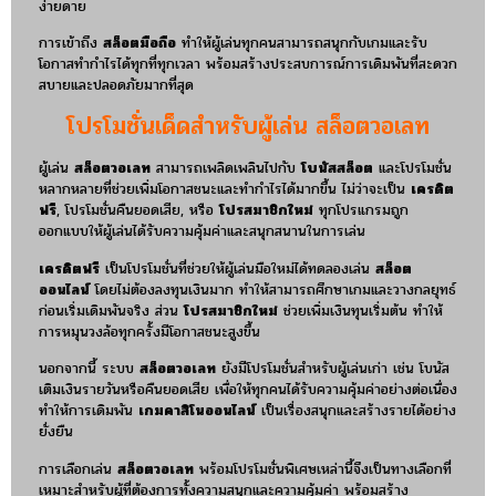
ง่ายดาย
การเข้าถึง
สล็อตมือถือ
ทำให้ผู้เล่นทุกคนสามารถสนุกกับเกมและรับ
โอกาสทำกำไรได้ทุกที่ทุกเวลา พร้อมสร้างประสบการณ์การเดิมพันที่สะดวก
สบายและปลอดภัยมากที่สุด
โปรโมชั่นเด็ดสำหรับผู้เล่น สล็อตวอเลท
ผู้เล่น
สล็อตวอเลท
สามารถเพลิดเพลินไปกับ
โบนัสสล็อต
และโปรโมชั่น
หลากหลายที่ช่วยเพิ่มโอกาสชนะและทำกำไรได้มากขึ้น ไม่ว่าจะเป็น
เครดิต
ฟรี
, โปรโมชั่นคืนยอดเสีย, หรือ
โปรสมาชิกใหม่
ทุกโปรแกรมถูก
ออกแบบให้ผู้เล่นได้รับความคุ้มค่าและสนุกสนานในการเล่น
เครดิตฟรี
เป็นโปรโมชั่นที่ช่วยให้ผู้เล่นมือใหม่ได้ทดลองเล่น
สล็อต
ออนไลน์
โดยไม่ต้องลงทุนเงินมาก ทำให้สามารถศึกษาเกมและวางกลยุทธ์
ก่อนเริ่มเดิมพันจริง ส่วน
โปรสมาชิกใหม่
ช่วยเพิ่มเงินทุนเริ่มต้น ทำให้
การหมุนวงล้อทุกครั้งมีโอกาสชนะสูงขึ้น
นอกจากนี้ ระบบ
สล็อตวอเลท
ยังมีโปรโมชั่นสำหรับผู้เล่นเก่า เช่น โบนัส
เติมเงินรายวันหรือคืนยอดเสีย เพื่อให้ทุกคนได้รับความคุ้มค่าอย่างต่อเนื่อง
ทำให้การเดิมพัน
เกมคาสิโนออนไลน์
เป็นเรื่องสนุกและสร้างรายได้อย่าง
ยั่งยืน
การเลือกเล่น
สล็อตวอเลท
พร้อมโปรโมชั่นพิเศษเหล่านี้จึงเป็นทางเลือกที่
เหมาะสำหรับผู้ที่ต้องการทั้งความสนุกและความคุ้มค่า พร้อมสร้าง