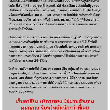
ช่องทางอินเตอร์เน็ตนั้นเอง โดยคาสิโนออนไลน์นั้น ถือว่าเป็นศูนย์รวมการ
พนัน ที่เรียกได้ว่าครบวงจรที่สุดเลยก็ว่าได้ ซึ่งคาสิโนออนไลน์นั้นมีรูปแบบ
เว็บไซต์และแอพพลิเคชั่น ใช้งานผ่านอุปกรณ์คอมพิวเตอร์ แท็บเล็ต โน้ตบุ๊ก
หรือสมาร์ทโฟนทั้งระบบ IOS และ Android โดยไม่ต้องเดินทางไปยังคา
สิโนและสถานบริการต่าง ๆ เพื่ออำนวยความสะดวกให้กับผู้ที่ชื่นชอบความ
เป็นส่วนตัว การเดิมพันมีความโดดเด่นมีเอกลักษณ์ สะดวกสบาย และง่าย
ต่อการเข้าถึงนั่นเอง
เว็บพนันต่างประเทศ เกมคาสิโน หลายๆท่านคงยังไม่รู้ว่าเว็บไซต์ที่ทุกๆท่าน
เคยพบเคยเล่นกันอยู่นั้น บางเว็บอาจจะมาจากต่างประเทศก็ได้ ซึ่งวันนี้
ค่ายเกมของเรา อยากจะมานำเสนอ เว็บพนันที่ส่งตรงจากต่างประเทศ มา
ให้ทุกๆท่านได้รู้จักและสมัครสมาชิกกัน เพราะเว็บพนันเหล่านี้ จะเป็นเว็บที่
ส่งตรงจากบ่อนคาสิโนระดับโลกเรื่องคุณภาพไว้ใจได้เลยและการบริการที่
เปิดให้บริการตลอด 24 ชั่วโมง
อีกด้วยสำหรับท่านใดที่กำลังมองหา เกมคาสิโน อยู่หล่ะก็ เราอยากจะแนะ
นำทุกๆท่านได้รู้จัก เว็บพนันออนไลน์ของเรา ซึ่งเป็นเว็บพนันที่ส่งตรงจาก
ต่างประเทศ เป็นเว็บที่ถูกพัฒนาโดยชาวต่างชาติ ที่มีศักยภาพ และรักษา
มาตรฐานอย่างสม่ำเสมอ ท่านจะได้เว็บพนันที่มีคุณภาพอย่างแน่นอน เพียง
สมัครสมาชิกกับเว็บของเรา พร้อมรับสิทธิพิเศษอื่นๆอีกมากมายสำหรับ
สมาชิกใหม่ทุกๆท่าน
เว็บคาสิโน บริการตรง ไม่ผ่านตัวแทน
คนกลาง รับทรัพย์หนักกว่าที่เคย