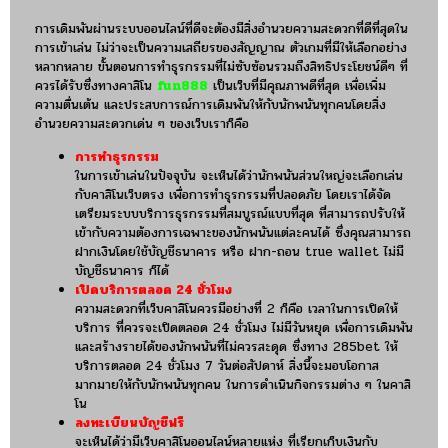
การเดิมพันผ่านระบบออนไลน์ที่ดีจะต้องมีสิ่งอำนวยความสะดวกที่ดีที่สุดใน
การเข้าเล่น ไม่ว่าจะเป็นความเสถียรของสัญญาณ ตัวเกมที่มีให้เลือกอย่าง
หลากหลาย ขั้นตอนการทำธุรกรรมที่ไม่ซับซ้อนรวมถึงสิทธิประโยชน์ดีๆ ที่
ควรได้รับซึ่งทางคาสิโน
fun888
เป็นเว็บที่มีคุณภาพดีที่สุด เพื่อเพิ่ม
ความตื่นเต้น และประสบการณ์การเดิมพันให้กับนักพนันทุกคนโดยสิ่ง
อำนวยความสะดวกเด่น ๆ ของเว็บเราก็คือ
การทำธุรกรรม
ในการเข้าเล่นในปัจจุบัน จะเห็นได้ว่านักพนันส่วนใหญ่จะเลือกเล่น
กับคาสิโนเว็บตรง เพื่อการทำธุรกรรมที่ปลอดภัย โดยเราได้จัด
เตรียมระบบบริการธุรกรรมที่สมบูรณ์แบบที่สุด ที่สามารถปรับให้
เข้ากับความต้องการเฉพาะของนักพนันแต่ละคนได้ ซึ่งคุณสามารถ
ฝากเงินโดยใช้บัญชีธนาคาร หรือ ฝาก-ถอน true wallet ไม่มี
บัญชีธนาคาร ก็ได้
เปิดบริการตลอด 24 ชั่วโมง
ความสะดวกที่เว็บคาสิโนควรมีอย่างที่ 2 ก็คือ เวลาในการเปิดให้
บริการ ที่ควรจะเปิดตลอด 24 ชั่วโมง ไม่มีวันหยุด เพื่อการเดิมพัน
และสร้างรายได้ของนักพนันที่ไม่ควรสะดุด ซึ่งทาง 285bet ให้
บริการตลอด 24 ชั่วโมง 7 วันต่อสัปดาห์ สิ่งนี้จะมอบโอกาส
มากมายให้กับนักพนันทุกคน ในการดำเนินกิจกรรมต่าง ๆ ในคาสิ
โน
ลงทะเบียนบัญชีฟรี
จะเห็นได้ว่ามีเว็บคาสิโนออนไลน์หลายแห่ง ที่เรียกเก็บเงินกับ