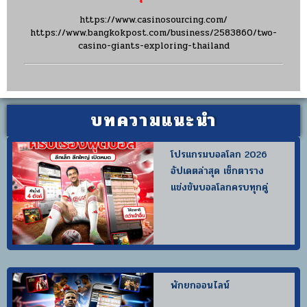
https://www.casinosourcing.com/
https://www.bangkokpost.com/business/2583860/two-
casino-giants-exploring-thailand
บทความแนะนำ
โปรแกรมบอลโลก 2026
อัปเดตล่าสุด เช็กตาราง
แข่งขันบอลโลกครบทุกคู่
พักยกออนไลน์