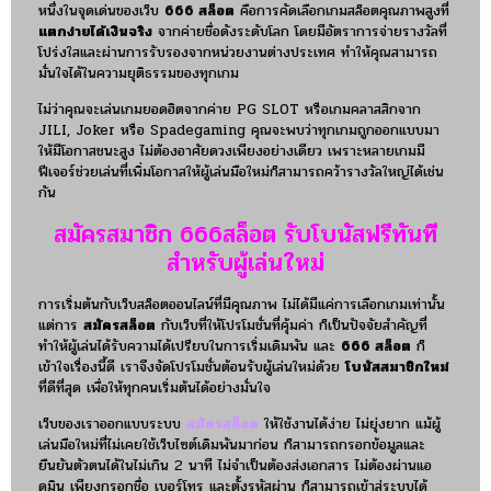
หนึ่งในจุดเด่นของเว็บ
666 สล็อต
คือการคัดเลือกเกมสล็อตคุณภาพสูงที่
แตกง่ายได้เงินจริง
จากค่ายชื่อดังระดับโลก โดยมีอัตราการจ่ายรางวัลที่
โปร่งใสและผ่านการรับรองจากหน่วยงานต่างประเทศ ทำให้คุณสามารถ
มั่นใจได้ในความยุติธรรมของทุกเกม
ไม่ว่าคุณจะเล่นเกมยอดฮิตจากค่าย PG SLOT หรือเกมคลาสสิกจาก
JILI, Joker หรือ Spadegaming คุณจะพบว่าทุกเกมถูกออกแบบมา
ให้มีโอกาสชนะสูง ไม่ต้องอาศัยดวงเพียงอย่างเดียว เพราะหลายเกมมี
ฟีเจอร์ช่วยเล่นที่เพิ่มโอกาสให้ผู้เล่นมือใหม่ก็สามารถคว้ารางวัลใหญ่ได้เช่น
กัน
สมัครสมาชิก 666สล็อต รับโบนัสฟรีทันที
สำหรับผู้เล่นใหม่
การเริ่มต้นกับเว็บสล็อตออนไลน์ที่มีคุณภาพ ไม่ได้มีแค่การเลือกเกมเท่านั้น
แต่การ
สมัครสล็อต
กับเว็บที่ให้โปรโมชั่นที่คุ้มค่า ก็เป็นปัจจัยสำคัญที่
ทำให้ผู้เล่นได้รับความได้เปรียบในการเริ่มเดิมพัน และ
666 สล็อต
ก็
เข้าใจเรื่องนี้ดี เราจึงจัดโปรโมชั่นต้อนรับผู้เล่นใหม่ด้วย
โบนัสสมาชิกใหม่
ที่ดีที่สุด เพื่อให้ทุกคนเริ่มต้นได้อย่างมั่นใจ
เว็บของเราออกแบบระบบ
สมัครสล็อต
ให้ใช้งานได้ง่าย ไม่ยุ่งยาก แม้ผู้
เล่นมือใหม่ที่ไม่เคยใช้เว็บไซต์เดิมพันมาก่อน ก็สามารถกรอกข้อมูลและ
ยืนยันตัวตนได้ในไม่เกิน 2 นาที ไม่จำเป็นต้องส่งเอกสาร ไม่ต้องผ่านแอ
ดมิน เพียงกรอกชื่อ เบอร์โทร และตั้งรหัสผ่าน ก็สามารถเข้าสู่ระบบได้